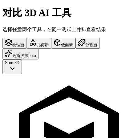
对比 3D AI 工具
选择任意两个工具，在同一测试上并排查看结果
纹理
新
几何
新
低面
新
分割
新
高斯泼溅
beta
Sam 3D