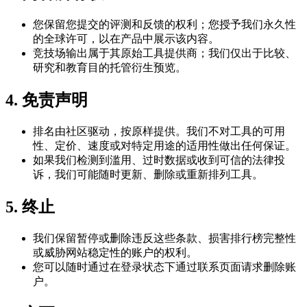
您保留您提交的评测和反馈的权利；您授予我们永久性
的全球许可，以在产品中展示该内容。
竞技场输出属于其原始工具提供商；我们仅出于比较、
研究和教育目的托管衍生预览。
4. 免责声明
排名由社区驱动，按原样提供。我们不对工具的可用
性、定价、速度或对特定用途的适用性做出任何保证。
如果我们检测到滥用、过时数据或收到可信的法律投
诉，我们可能随时更新、删除或重新排列工具。
5. 终止
我们保留暂停或删除违反这些条款、损害排行榜完整性
或威胁网站稳定性的账户的权利。
您可以随时通过在登录状态下通过联系页面请求删除账
户。