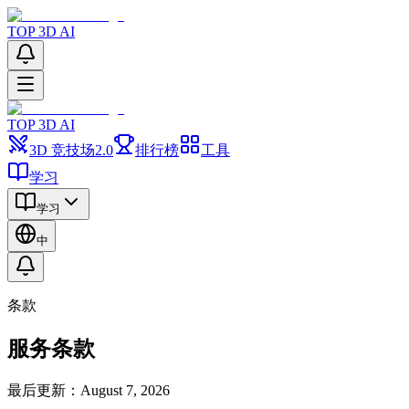
TOP 3D AI
TOP 3D AI
3D 竞技场
2.0
排行榜
工具
学习
学习
中
条款
服务条款
最后更新：August 7, 2026