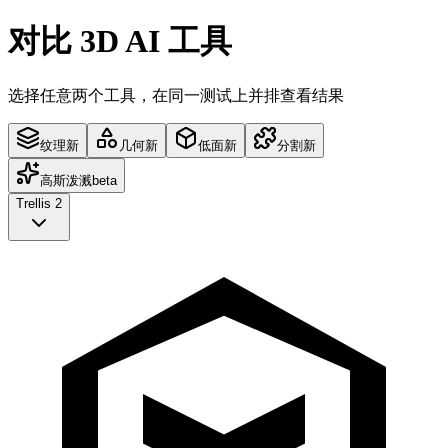
对比 3D AI 工具
选择任意两个工具，在同一测试上并排查看结果
纹理
新
几何
新
低面
新
分割
新
高斯泼溅
beta
Trellis 2