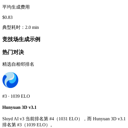
平均生成费用
$0.83
典型耗时：2.0 min
竞技场生成示例
热门对决
精选自相邻排名
#
3
·
1039
ELO
Hunyuan 3D v3.1
Sloyd AI v3 当前排名第 #4（1031 ELO），而 Hunyuan 3D v3.1
排名第 #3（1039 ELO）。