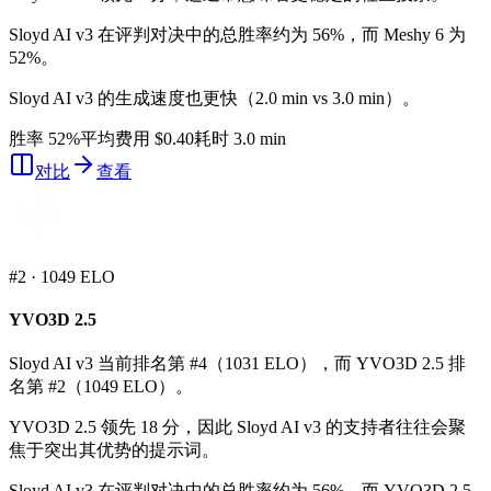
Sloyd AI v3 在评判对决中的总胜率约为 56%，而 Meshy 6 为
52%。
Sloyd AI v3 的生成速度也更快（2.0 min vs 3.0 min）。
胜率 52%
平均费用 $0.40
耗时 3.0 min
对比
查看
#
2
·
1049
ELO
YVO3D 2.5
Sloyd AI v3 当前排名第 #4（1031 ELO），而 YVO3D 2.5 排
名第 #2（1049 ELO）。
YVO3D 2.5 领先 18 分，因此 Sloyd AI v3 的支持者往往会聚
焦于突出其优势的提示词。
Sloyd AI v3 在评判对决中的总胜率约为 56%，而 YVO3D 2.5