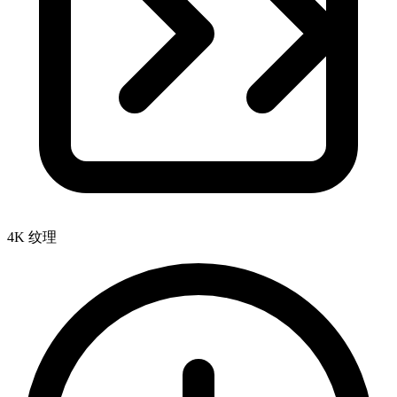
4K 纹理