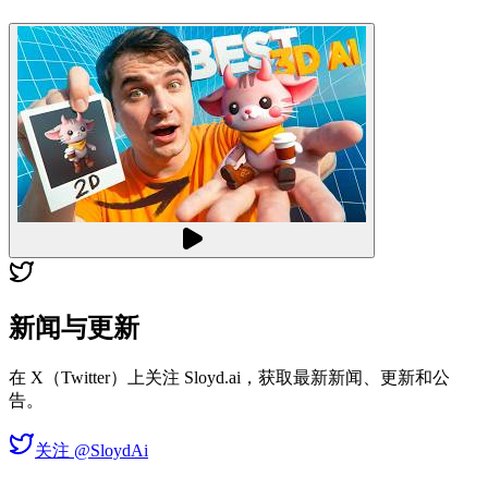
新闻与更新
在 X（Twitter）上关注 Sloyd.ai，获取最新新闻、更新和公
告。
关注 @SloydAi