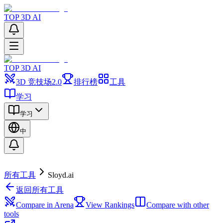
TOP 3D AI
TOP 3D AI
3D 竞技场
2.0
排行榜
工具
学习
学习
中
所有工具
Sloyd.ai
返回所有工具
Compare in Arena
View Rankings
Compare with other
tools