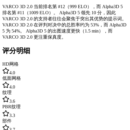
VARCO 3D 2.0 当前排名第 #12（999 ELO），而 Alpha3D 5
排名第 #11（1009 ELO）。 Alpha3D 5 领先 10 分，因此
VARCO 3D 2.0 的支持者往往会聚焦于突出其优势的提示词。
VARCO 3D 2.0 在评判对决中的总胜率约为 53%，而 Alpha3D
5 为 54%。 Alpha3D 5 的出图速度更快（1.5 min），而
VARCO 3D 2.0 更注重保真度。
评分明细
HD网格
4.0
低面网格
4.0
纹理
3.6
PBR纹理
3.3
部件
3.7