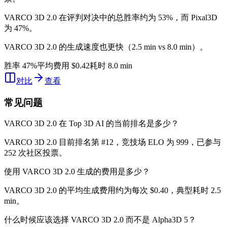
VARCO 3D 2.0 在评判对决中的总胜率约为 53%，而 Pixal3D
为 47%。
VARCO 3D 2.0 的生成速度也更快（2.5 min vs 8.0 min）。
胜率 47%
平均费用 $0.42
耗时 8.0 min
对比
查看
常见问题
VARCO 3D 2.0 在 Top 3D AI 的当前排名是多少？
VARCO 3D 2.0 目前排名第 #12，竞技场 ELO 为 999，已参与
252 次社区投票。
使用 VARCO 3D 2.0 生成的费用是多少？
VARCO 3D 2.0 的平均生成费用约为每次 $0.40，典型耗时 2.5
min。
什么时候应该选择 VARCO 3D 2.0 而不是 Alpha3D 5？