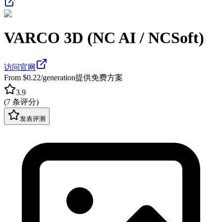
VARCO 3D (NC AI / NCSoft)
访问官网
From $0.22/generation
提供免费方案
3.9
(
7 条评分
)
发表评测