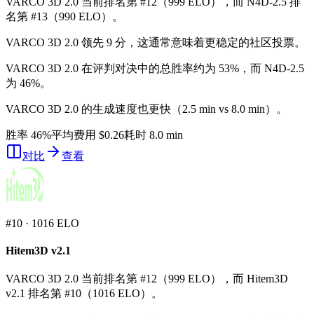
VARCO 3D 2.0 当前排名第 #12（999 ELO），而 N4D-2.5 排
名第 #13（990 ELO）。
VARCO 3D 2.0 领先 9 分，这通常意味着更稳定的社区投票。
VARCO 3D 2.0 在评判对决中的总胜率约为 53%，而 N4D-2.5
为 46%。
VARCO 3D 2.0 的生成速度也更快（2.5 min vs 8.0 min）。
胜率 46%
平均费用 $0.26
耗时 8.0 min
对比
查看
#
10
·
1016
ELO
Hitem3D v2.1
VARCO 3D 2.0 当前排名第 #12（999 ELO），而 Hitem3D
v2.1 排名第 #10（1016 ELO）。