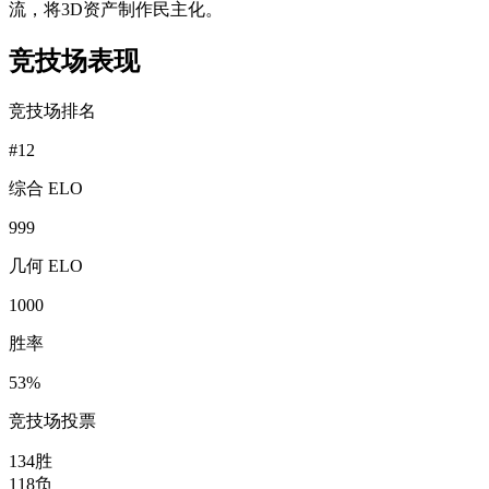
流，将3D资产制作民主化。
竞技场表现
竞技场排名
#
12
综合 ELO
999
几何 ELO
1000
胜率
53%
竞技场投票
134
胜
118
负