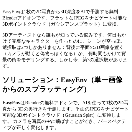
EasyEnvは1枚の2D写真から3D深度をAIで予測する無料
Blenderアドオンです。フラットなJPEGをナビゲート可能な
3Dポイントクラウド（ガウシアンスプラット）に変換。
3Dアーティストなら誰もが知っている悩みです。何日もか
けて完璧なキャラクターを作ったのに、シーンが空っぽ。
選択肢は2つしかありません：背後に平面の2D画像を置く
（カメラが動くと偽物っぽくなる）か、 何時間もかけて背
景の街をモデリングする。しかし今、第3の選択肢がありま
す。
ソリューション：EasyEnv（単一画像
からのスプラッティング）
EasyEnv
はBlenderの無料アドオンで、AIを使って1枚の2D写
真から 3Dの奥行きを予測します。平面のJPEGをナビゲート
可能な3Dポイントクラウド（Gaussian Splat）に変換しま
す。 カメラを写真の
中に
飛ばすことができ、パースペクテ
ィブが正しく変化します。