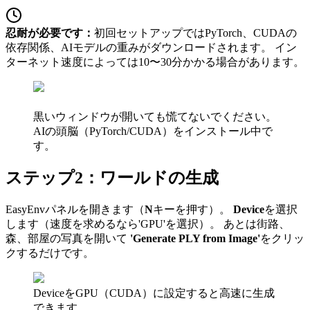
忍耐が必要です：
初回セットアップではPyTorch、CUDAの
依存関係、AIモデルの重みがダウンロードされます。 イン
ターネット速度によっては10〜30分かかる場合があります。
黒いウィンドウが開いても慌てないでください。
AIの頭脳（PyTorch/CUDA）をインストール中で
す。
ステップ2：ワールドの生成
EasyEnvパネルを開きます（
N
キーを押す）。
Device
を選択
します（速度を求めるなら'GPU'を選択）。 あとは街路、
森、部屋の写真を開いて
'Generate PLY from Image'
をクリッ
クするだけです。
DeviceをGPU（CUDA）に設定すると高速に生成
できます。