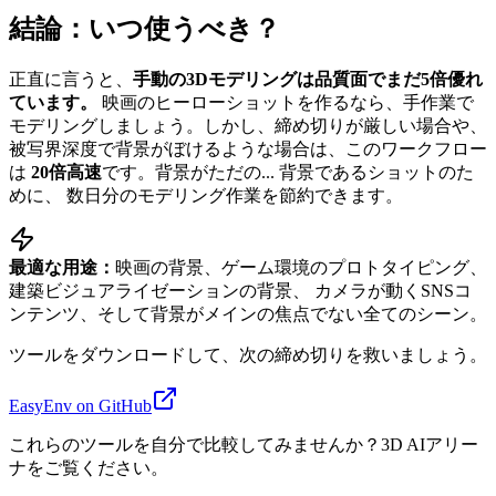
結論：いつ使うべき？
正直に言うと、
手動の3Dモデリングは品質面でまだ5倍優れ
ています。
映画のヒーローショットを作るなら、手作業で
モデリングしましょう。しかし、締め切りが厳しい場合や、
被写界深度で背景がぼけるような場合は、このワークフロー
は
20倍高速
です。背景がただの... 背景であるショットのた
めに、 数日分のモデリング作業を節約できます。
最適な用途：
映画の背景、ゲーム環境のプロトタイピング、
建築ビジュアライゼーションの背景、 カメラが動くSNSコ
ンテンツ、そして背景がメインの焦点でない全てのシーン。
ツールをダウンロードして、次の締め切りを救いましょう。
EasyEnv on GitHub
これらのツールを自分で比較してみませんか？3D AIアリー
ナをご覧ください。