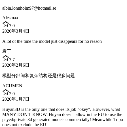
albin.lonnholm97@hotmail.se
Alesmaa
3.0
2026年3月4日
A lot of the time the model just disappears for no reason
袁丁
3.7
2026年2月6日
模型分部间和复杂结构还是很多问题
ACUMEN
2.0
2026年1月7日
Huyan3D is the only one that does its job "okey". However, what
MANY DON'T KNOW: Huyan doesn't allow in the EU to use the
payed/private 3d generated models commercially! Meanwhile Tripo
does not exclude the EU!