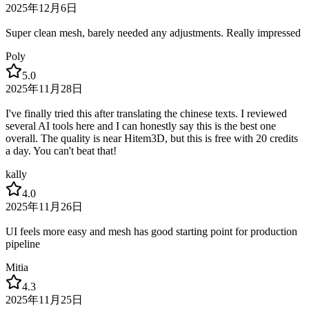
2025年12月6日
Super clean mesh, barely needed any adjustments. Really impressed
Poly
5.0
2025年11月28日
I've finally tried this after translating the chinese texts. I reviewed
several AI tools here and I can honestly say this is the best one
overall. The quality is near Hitem3D, but this is free with 20 credits
a day. You can't beat that!
kally
4.0
2025年11月26日
UI feels more easy and mesh has good starting point for production
pipeline
Mitia
4.3
2025年11月25日