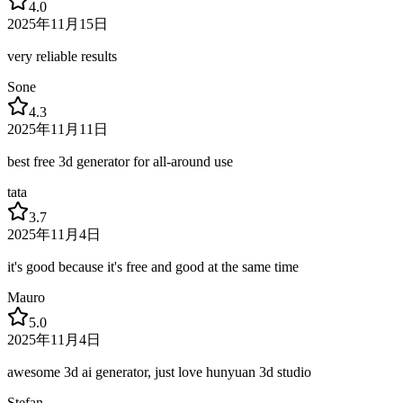
4.0
2025年11月15日
very reliable results
Sone
4.3
2025年11月11日
best free 3d generator for all-around use
tata
3.7
2025年11月4日
it's good because it's free and good at the same time
Mauro
5.0
2025年11月4日
awesome 3d ai generator, just love hunyuan 3d studio
Stefan