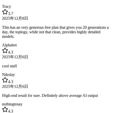
Tracy
3.7
2025年12月8日
This has an very generous free plan that gives you 20 generations a
day, the toplogy, while not that clean, provides highly detailed
models.
Alphabet
4.3
2025年12月6日
cool stuff
Nikolay
4.3
2025年12月6日
High-end result for sure. Definitely above average AI output
nothingtosay
4.3