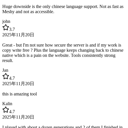
Huge downside is the only chinese language support. Not as fast as
Meshy and not as accessible.
john
3.7
2025年11月20日
Great - but I'm not sure how secure the server is and if my work is
copy write free ? Plus the language keeps changing back to chinese
native which is a pain on the website. Tools consistently strong
result.
Jan
4.7
2025年11月20日
this is amazing tool
Kalin
4.7
2025年11月20日
I played with about a dozen generations and 2 of them I finished in