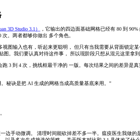
格
an 3D Studio 3.1）
，它输出的四边面基础网格已经有 80 到 9
0 次。两者都够你做出 多个角色。
输入。多视图输入也有，听起来更聪明， 但只有当我需要从背面锁
贴图。我们要认真对待这件事， 所以现阶段只想从混元这里拿
3 到 4 次，挑线框最干净的 一版。每次结果之间的差异是真
用。秘诀是把 AI 生成的网格当成高质量基底来用。
”
的。
，只在一边手动微调。 清理时间能砍掉差不多一半。瘟疫医生我做的
测试，以及多次生成挑选的策略。 关于版本对比和 3.1 具体改了什