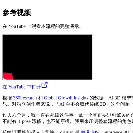
参考视频
在 YouTube 上观看本流程的完整演示。
在 YouTube 中打开
根据
360iresearch
和
Global Growth Insights
的数据，AI 3D 模型
乐。对独立创作者来说，「AI 会不会取代传统 3D」这个问
过去六个月，我一直在死磕这件事：拿一个真正要过引擎关的角色，去测
不能有 T-pose 漂移，也不能穿模。我用来压测整套流程的角
传统订阅栈加起来非常快。ZBrush 是
每月 $49
，Substance 3D T