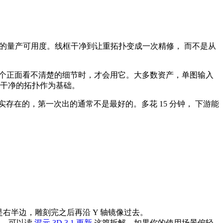
0% 的量产可用度。线框干净到让重拓扑变成一次精修， 而不是从
定某个正面看不清楚的细节时，才会用它。大多数资产，单图输入
到干净的拓扑作为基础。
实存在的，第一次出的通常不是最好的。多花 15 分钟， 下游能
是右半边，雕刻完之后再沿 Y 轴镜像过去。
么，可以读
混元 3D 3.1 更新
这篇拆解。如果你的使用场景偏轻