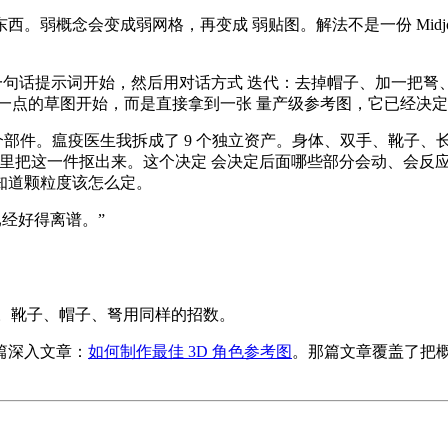
弱概念会变成弱网格，再变成 弱贴图。解法不是一份 Midjour
生我是从一句话提示词开始，然后用对话方式 迭代：去掉帽子、加一
点的草图开始，而是直接拿到一张 量产级参考图，它已经决定了
多个部件。瘟疫医生我拆成了 9 个独立资产。身体、双手、靴子
色参考图里把这一件抠出来。这个决定 会决定后面哪些部分会动、会
知道颗粒度该怎么定。
就已经好得离谱。
”
抽出来。靴子、帽子、弩用同样的招数。
篇深入文章：
如何制作最佳 3D 角色参考图
。那篇文章覆盖了把概