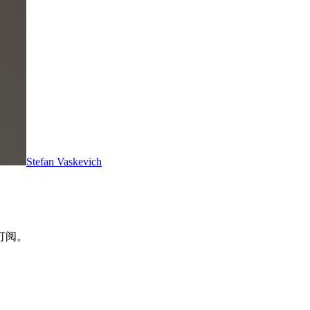
Stefan Vaskevich
。零订阅。