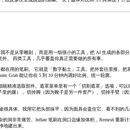
一样。我不是从零雕刻， 而是用一组很小的工具，把 AI 生成的
意外。 四类工具，几乎覆盖你真正需要做的所有事。
时间都在用的笔刷。 它就是「数字黏土」工具。把外套往里推、把肩膀
ic Grab 能让你在 5 到 10 分钟内调好比例、统一轮廓。
都能精准选取部件。遮罩菜单里有一个「切割遮罩」选项，可以
里的腿）， 切掉脚（因为靴子是另一件资产）、切掉手臂（因
用途很具体。我用它把头部抹平，因为面具会盖住它。看不到的几
洞非常痛苦。Inflate 笔刷在洞口边缘加体积，Remesh 重新
干净地建出来。