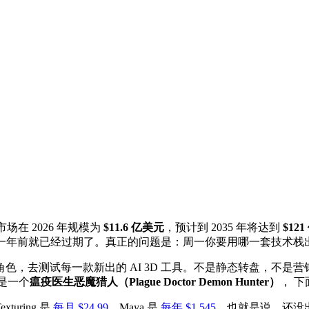
市场在 2026 年规模为
$11.6 亿美元
，预计到 2035 年将达到
$12
题 一年前就已经过期了。真正的问题是：周一你要用哪一套技术栈
试每一款新出的 AI 3D 工具。不是静态转盘，不是营销渲染。一
色是一个
瘟疫医生恶魔猎人（Plague Doctor Demon Hunter）
， 
exturing 是
每月 $24.99
，Maya 是
每年 $1,545
。也就是说，还没出