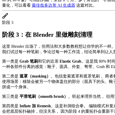
量化，可以看看
最佳低多边形 AI 生成器
这篇对比。
阶段
3
阶段 3：在 Blender 里做雕刻清理
这里 Blender 出场了，但用法和大多数教程想让你学的不
我们试过每一种笔刷，争论过每一种工作流，结论简单到让人
第一类是
Grab 笔刷
和它的近亲
Elastic Grab
。这是我 80% 
一种各部件分离的感觉：靴子、面具、外套、弩带。Grab 和 Elast
第二类是
遮罩（masking）
。包括套索遮罩和遮罩笔刷， 两者
使用场景：移除会被另一个物体盖住的部分（面具下的头、靴子
拼成一个身体。
第三类是
平滑笔刷（smooth brush）
。听起来理所当然， 但
第四类是
Inflate 加 Remesh
。这是补洞组合拳。 编辑模式补复杂的
会把底层拓扑融掉，但没关系， 因为阶段 4 的重拓扑会重新