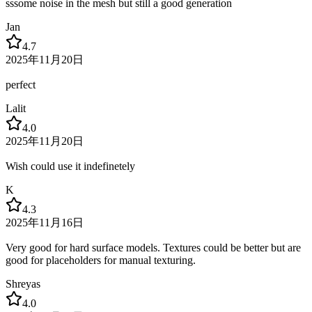
sssome noise in the mesh but still a good generation
Jan
4.7
2025年11月20日
perfect
Lalit
4.0
2025年11月20日
Wish could use it indefinetely
K
4.3
2025年11月16日
Very good for hard surface models. Textures could be better but are
good for placeholders for manual texturing.
Shreyas
4.0