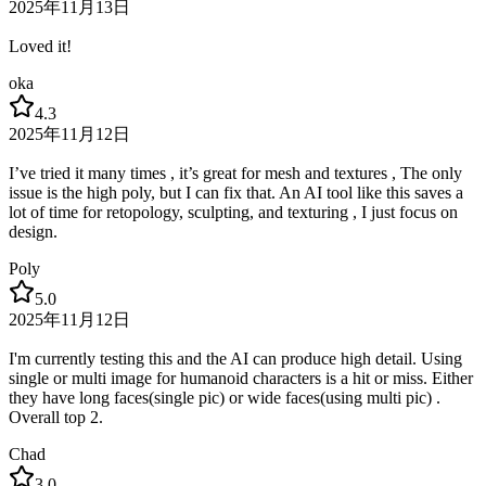
2025年11月13日
Loved it!
oka
4.3
2025年11月12日
I’ve tried it many times , it’s great for mesh and textures , The only
issue is the high poly, but I can fix that. An AI tool like this saves a
lot of time for retopology, sculpting, and texturing , I just focus on
design.
Poly
5.0
2025年11月12日
I'm currently testing this and the AI can produce high detail. Using
single or multi image for humanoid characters is a hit or miss. Either
they have long faces(single pic) or wide faces(using multi pic) .
Overall top 2.
Chad
3.0