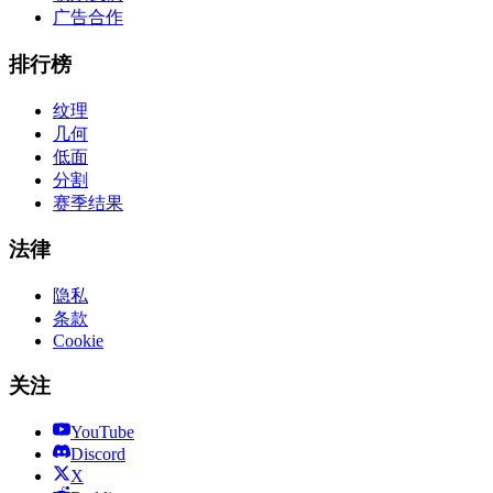
广告合作
排行榜
纹理
几何
低面
分割
赛季结果
法律
隐私
条款
Cookie
关注
YouTube
Discord
X