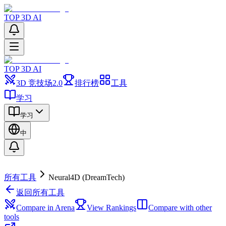
TOP 3D AI
TOP 3D AI
3D 竞技场
2.0
排行榜
工具
学习
学习
中
所有工具
Neural4D (DreamTech)
返回所有工具
Compare in Arena
View Rankings
Compare with other
tools