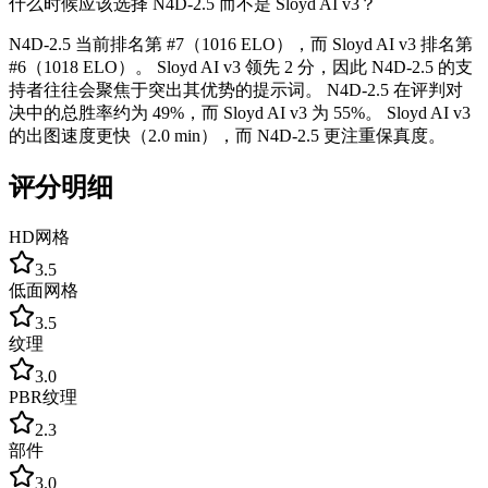
什么时候应该选择 N4D-2.5 而不是 Sloyd AI v3？
N4D-2.5 当前排名第 #7（1016 ELO），而 Sloyd AI v3 排名第
#6（1018 ELO）。 Sloyd AI v3 领先 2 分，因此 N4D-2.5 的支
持者往往会聚焦于突出其优势的提示词。 N4D-2.5 在评判对
决中的总胜率约为 49%，而 Sloyd AI v3 为 55%。 Sloyd AI v3
的出图速度更快（2.0 min），而 N4D-2.5 更注重保真度。
评分明细
HD网格
3.5
低面网格
3.5
纹理
3.0
PBR纹理
2.3
部件
3.0