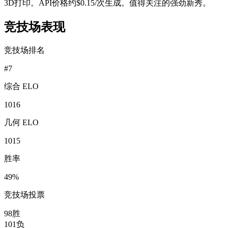
3D打印。API价格约$0.15/次生成。值得关注的强劲新秀。
竞技场表现
竞技场排名
#
7
综合 ELO
1016
几何 ELO
1015
胜率
49%
竞技场投票
98
胜
101
负